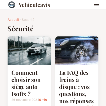
Vehiculeavis
Accueil
› Sécurité
Sécurité
Comment
La FAQ des
choisir son
freins à
siège auto
disque : vos
Isofix ?
questions,
nos réponses
26 novembre 2024
6 min