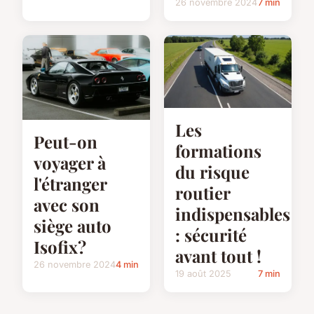
26 novembre 2024
7 min
Les
Peut-on
formations
voyager à
du risque
l'étranger
routier
avec son
indispensables
siège auto
: sécurité
Isofix?
avant tout !
26 novembre 2024
4 min
19 août 2025
7 min