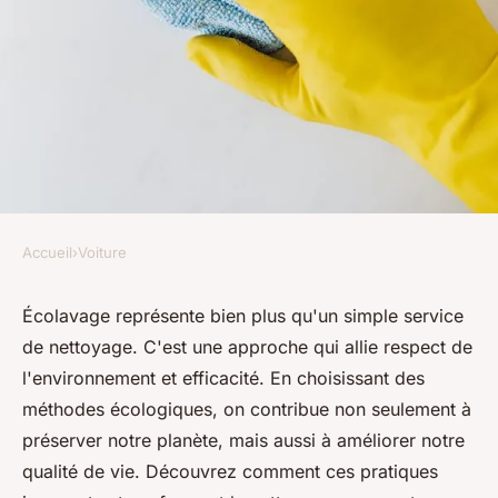
Accueil
›
Voiture
VOITURE
Écolavage : le nettoyage
Écolavage représente bien plus qu'un simple service
de nettoyage. C'est une approche qui allie respect de
écologique qui fait la
l'environnement et efficacité. En choisissant des
différence
méthodes écologiques, on contribue non seulement à
préserver notre planète, mais aussi à améliorer notre
Lise
•
20 avril 2025
•
4 min de lecture
qualité de vie. Découvrez comment ces pratiques