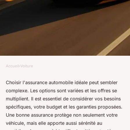
Accueil
›
Voiture
VOITURE
Comment choisir la meilleure
Choisir l'assurance automobile idéale peut sembler
complexe. Les options sont variées et les offres se
assurance pour votre voiture ?
multiplient. Il est essentiel de considérer vos besoins
spécifiques, votre budget et les garanties proposées.
Lise
•
26 novembre 2024
•
6 min de lecture
Une bonne assurance protège non seulement votre
véhicule, mais elle apporte aussi sérénité au