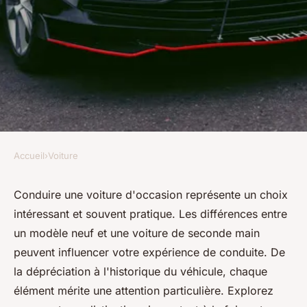
Accueil
›
Voiture
VOITURE
Conduire une voiture
Conduire une voiture d'occasion représente un choix
intéressant et souvent pratique. Les différences entre
d'occasion : Quelles sont les
un modèle neuf et une voiture de seconde main
différences ?
peuvent influencer votre expérience de conduite. De
la dépréciation à l'historique du véhicule, chaque
Lise
•
26 novembre 2024
•
7 min de lecture
élément mérite une attention particulière. Explorez