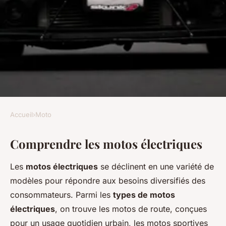
Accueil
›
Moto
MOTO
Comprendre les motos électriques
Comment choisir sa première
moto électrique
Les
motos électriques
se déclinent en une variété de
modèles pour répondre aux besoins diversifiés des
Lise
•
26 novembre 2024
•
5 min de lecture
consommateurs. Parmi les
types de motos
électriques
, on trouve les motos de route, conçues
pour un usage quotidien urbain, les motos sportives